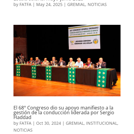
by
FATFA
|
May 24, 2025
|
GREMIAL
,
NOTICIAS
El 68° Congreso dio su apoyo manifiesto a la
gestión de la conducción liderada por Sergio
Haddad
by
FATFA
|
Oct 30, 2024
|
GREMIAL
,
INSTITUCIONAL
,
NOTICIAS