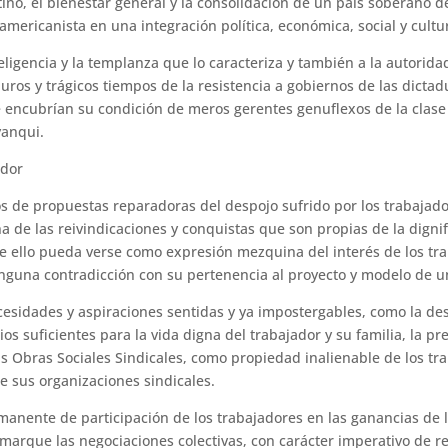
ino, el bienestar general y la consolidación de un país soberano de
americanista en una integración política, económica, social y cultur
teligencia y la templanza que lo caracteriza y también a la autorida
ros y trágicos tiempos de la resistencia a gobiernos de las dictadu
e encubrían su condición de meros gerentes genuflexos de la clas
yanqui.
ador
os de propuestas reparadoras del despojo sufrido por los trabajado
 de las reivindicaciones y conquistas que son propias de la dignifi
ue ello pueda verse como expresión mezquina del interés de los t
ninguna contradicción con su pertenencia al proyecto y modelo de u
esidades y aspiraciones sentidas y ya impostergables, como la desap
rios suficientes para la vida digna del trabajador y su familia, la pr
as Obras Sociales Sindicales, como propiedad inalienable de los tr
e sus organizaciones sindicales.
manente de participación de los trabajadores en las ganancias de 
nmarque las negociaciones colectivas, con carácter imperativo de re