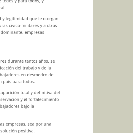
 todos y para todos, y
al.
d y legitimidad que le otorgan
ras cívico-militares y a otros
e dominante, empresas
res durante tantos años, se
cación del trabajo y de la
rabajadores en desmedro de
n país para todos.
arición total y definitiva del
eservación y el fortalecimiento
abajadores bajo la
las empresas, sea por una
solución positiva.