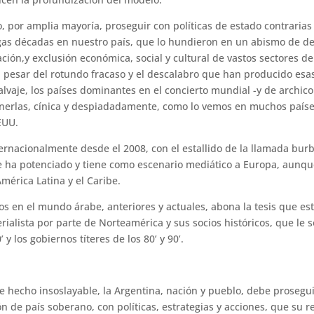
 por amplia mayoría, proseguir con políticas de estado contrarias 
gas décadas en nuestro país, que lo hundieron en un abismo de de
ción,y exclusión económica, social y cultural de vastos sectores de
a pesar del rotundo fracaso y el descalabro que han producido esas
alvaje, los países dominantes en el concierto mundial -y de archic
onerlas, cínica y despiadadamente, como lo vemos en muchos países
EUU.
nternacionalmente desde el 2008, con el estallido de la llamada bur
 ha potenciado y tiene como escenario mediático a Europa, aunqu
mérica Latina y el Caribe.
os en el mundo árabe, anteriores y actuales, abona la tesis que e
ialista por parte de Norteamérica y sus socios históricos, que le s
y los gobiernos títeres de los 80’ y 90’.
e hecho insoslayable, la Argentina, nación y pueblo, debe prosegu
n de país soberano, con políticas, estrategias y acciones, que su r