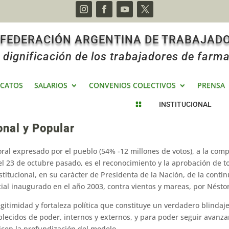
 FEDERACIÓN ARGENTINA DE TRABAJAD
 dignificación de los trabajadores de farma
ICATOS
SALARIOS
CONVENIOS COLECTIVOS
PRENSA
INSTITUCIONAL

onal y Popular
oral expresado por el pueblo (54% -12 millones de votos), a la com
del 23 de octubre pasado, es el reconocimiento y la aprobación de to
itucional, en su carácter de Presidenta de la Nación, de la conti
ocial inaugurado en el año 2003, contra vientos y mareas, por Nésto
gitimidad y fortaleza política que constituye un verdadero blindaje
blecidos de poder, internos y externos, y para poder seguir avanza
icen la profundización del modelo.