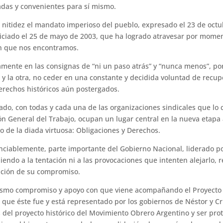
das y convenientes para sí mismo.
a nitidez el mandato imperioso del pueblo, expresado el 23 de oct
iado el 25 de mayo de 2003, que ha logrado atravesar por moment
 en que nos encontramos.
amente en las consignas de “ni un paso atrás” y “nunca menos”, por
y la otra, no ceder en una constante y decidida voluntad de recupe
erechos históricos aún postergados.
do, con todas y cada una de las organizaciones sindicales que l
n General del Trabajo, ocupan un lugar central en la nueva etapa 
io de la diada virtuosa: Obligaciones y Derechos.
unciablemente, parte importante del Gobierno Nacional, liderado p
endo a la tentación ni a las provocaciones que intenten alejarlo,
gación de su compromiso.
mismo compromiso y apoyo con que viene acompañando el Proyecto
 que éste fue y está representado por los gobiernos de Néstor y C
del proyecto histórico del Movimiento Obrero Argentino y ser prota