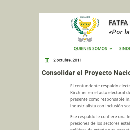
FATFA
«Por la
QUIENES SOMOS
SIND
2 octubre, 2011

Consolidar el Proyecto Naci
El contundente respaldo elect
Kirchner en el acto electoral 
presente como responsable inst
industrialista con inclusión s
Ese respaldo le confiere una le
presiones de los sectores esta
políticas de estado que garant