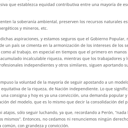
siva que establezca equidad contributiva entre una mayoría de e
.
tenten la soberanía ambiental, preserven los recursos naturales est
nergéticos y mineros, etc.
ichas aspiraciones, y estamos seguros que el Gobierno Popular, n
de un país se cimenta en la armonización de los intereses de los sec
l como al trabajo, en especial en tiempos que el primero en manos
 acumulado incalculable riqueza, mientras que los trabajadores y 
rofesionales independientes y otros similares, siguen aportando su
impuso la voluntad de la mayoría de seguir apostando a un model
n equitativa de la riqueza, de Nación independiente. Lo que signifi
ue una consigna y hoy es ya una convicción, una demanda popular y
zación del modelo, que es lo mismo que decir la consolidación del p
 ni atajos, sólo seguir luchando, ya que, recordando a Perón, “nad
os mismos”. Entonces, no cedamos ni renunciemos ningún derecho 
a común, con grandeza y convicción.