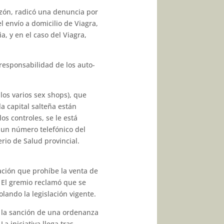
arzón, radicó una denuncia por
l envío a domicilio de Viagra,
a, y en el caso del Viagra,
 responsabilidad de los auto­
llos varios sex shops), que
a capital salteña están
os controles, se le está
 un número telefónico del
io de Salud provincial.
ción que prohí­be la venta de
. El gremio reclamó que se
lan­do la legislación vigente.
o la sanción de una ordenanza
 iniciativa llega tras