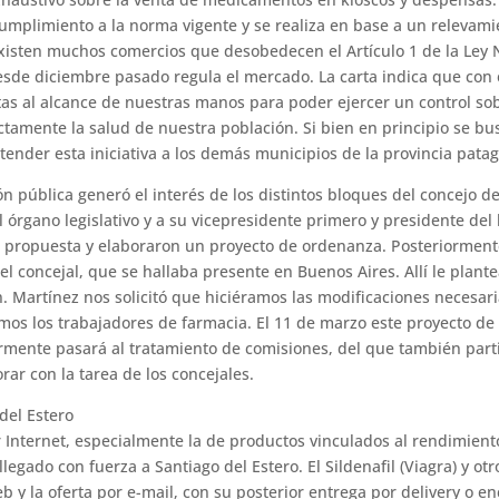
cumplimiento a la norma vigente y se realiza en base a un releva­mie
isten muchos comercios que desobedecen el Artículo 1 de la Ley N
es­de diciembre pasado regula el mercado. La carta indica que con 
s al alcance de nuestras manos para poder ejercer un control sobr
ctamente la salud de nuestra población. Si bien en principio se b
tender esta iniciativa a los demás municipios de la pro­vincia pata
n pública ge­neró el interés de los distintos bloques del concejo d
 órgano legisla­tivo y a su vicepresidente primero y pre­sidente del
propuesta y elaboraron un proyecto de ordenanza. Posteriormente,
l concejal, que se hallaba presente en Buenos Aires. Allí le plan
. Martínez nos solicitó que hiciéramos las modifica­ciones necesa
os los tra­bajadores de farmacia. El 11 de marzo este proyecto d
ormente pa­sará al tratamiento de comisiones, del que también par
ar con la tarea de los concejales.
del Estero
Internet, especialmente la de productos vinculados al rendimien
llegado con fuerza a Santiago del Estero. El Sildenafil (Viagra) y ot
 y la oferta por e-mail, con su posterior entrega por delivery o e