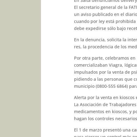
En Salta denunciamos deliver
El secretario general de la FA
un aviso publicado en el diario
cuando por ley está prohibida t
debe expedirse sólo bajo recet
En la denuncia, solicita la in
res, la procedencia de los med
Por otra parte, celebramos en l
comercializaban Viagra, lógica
impulsados por la venta de psi
pidiendo a las personas que c
municipio (0800-555 6864) par
Alerta por la venta en kiosco
La Asociación de Trabajadores 
medicamentos en kios­cos, y po
hagan los contro­les necesarios
El 1 de marzo presentó una ca
para ejercer un control más ex