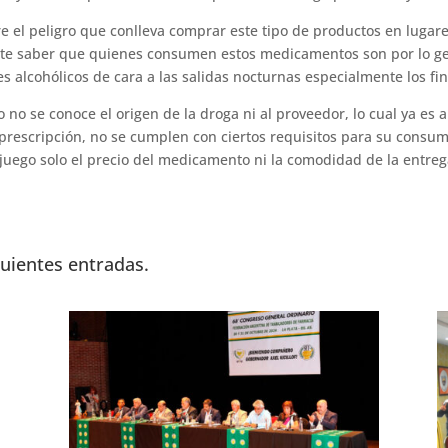
el peligro que conlleva comprar este tipo de produc­tos en lugare
te saber que quienes consumen estos medicamentos son por lo gen
es alcohólicos de cara a las salidas nocturnas especialmente los fi
 no se co­noce el origen de la droga ni al proveedor, lo cual ya es 
prescrip­ción, no se cumplen con ciertos requisitos para su consumo
juego solo el precio del medicamento ni la comodidad de la entrega
guientes entradas.