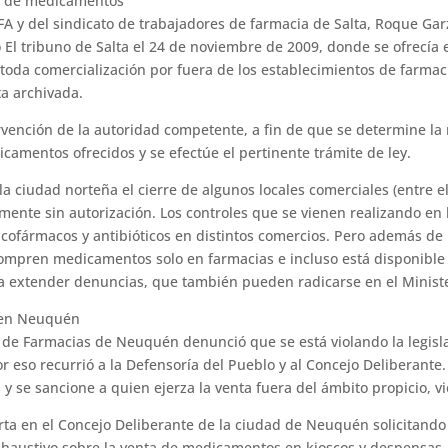
y de medicamentos
TFA y del sin­dicato de trabajadores de farmacia de Sal­ta, Roque G
 El tribuno de Salta el 24 de noviembre de 2009, don­de se ofrecía e
oda comer­cialización por fuera de los establecimien­tos de farmaci
a archiva­da.
tervención de la autoridad competente, a fin de que se determine la
icamentos ofrecidos y se efectúe el pertinente trámite de ley.
a ciudad norteña el cierre de algunos locales co­merciales (entre e
mente sin autorización. Los controles que se vie­nen realizando en l
cofárma­cos y antibióticos en distintos comercios. Pero además de l
ompren me­dicamentos solo en farmacias e incluso está disponible
a extender denuncias, que también pueden radicarse en el Minister
s en Neuquén
de Far­macias de Neuquén denunció que se está violando la legisla
r eso recurrió a la Defensoría del Pueblo y al Concejo Deliberante
 y se sancione a quien ejerza la venta fuera del ámbito propicio, vio
rta en el Concejo Deliberante de la ciudad de Neuquén solicitand
haustivo sobre la venta de me­dicamentos en kioscos y despensas. La