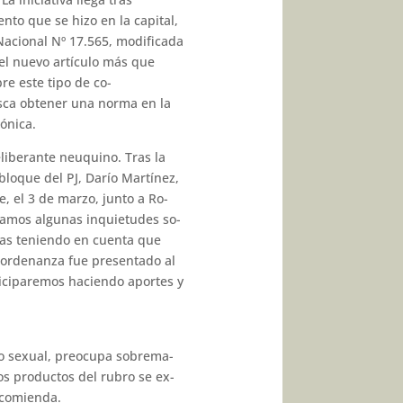
nto que se hizo en la capital,
acional Nº 17.565, modifi­cada
el nuevo artículo más que
e este tipo de co­
usca obtener una norma en la
gónica.
eliberante neuquino. Tras la
 bloque del PJ, Darío Martínez,
 el 3 de marzo, junto a Ro­
teamos algunas inquietudes so­
rias teniendo en cuenta que
e ordenanza fue presentado al
ticiparemos haciendo aportes y
to sexual, preocupa sobrema­
ros productos del rubro se ex­
ncomienda.