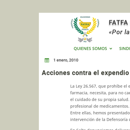
FATFA
«Por la
QUIENES SOMOS
SIND
1 enero, 2010

Acciones contra el expendi
La Ley 26.567, que prohíbe el 
farmacia, necesita, para no ca
el cuidado de su propia salud.
profesional de medica­mentos. 
Entre ellas, hemos presen­tado
intervención de la Defensoría