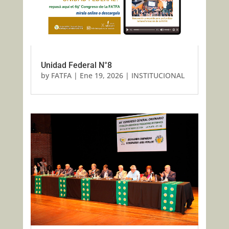
Unidad Federal N°8
by
FATFA
|
Ene 19, 2026
|
INSTITUCIONAL