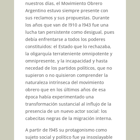
nuestros días, el Movimiento Obre­ro
Argentino estuvo siempre pre­sente con
sus reclamos y sus pro­puestas. Durante
los años que van de l910 a l943 fue una
lucha tan persistente como desigual, pues
debía enfrentarse a todos los po­deres
constituidos: el Estado que lo rechazaba,
la oligarquía terrate­niente omnipotente y
omnipresen­te, y la incapacidad y hasta
nece­dad de los partidos políticos, que no
supieron o no quisieron com­prender la
naturaleza intrínseca del movimiento
obrero que en los últi­mos años de esa
época había expe­rimentado una
transformación sus­tancial al influjo de la
presencia de un nuevo actor social: los
cabecitas negras de la migración interna.
A partir de l945 su protagonismo como
sujeto social y político fue ya insoslayable