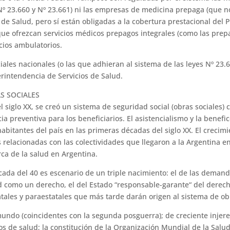
Nº 23.660 y Nº 23.661) ni las empresas de medicina prepaga (que n
de Salud, pero sí están obli­gadas a la cobertura prestacional del P
que ofrezcan servicios médicos prepagos integrales (como las prepa
cios ambulatorios.
ales nacio­nales (o las que adhieran al sistema de las leyes Nº 23.
rintendencia de Servicios de Salud.
S SOCIALES
 siglo XX, se creó un sistema de seguridad social (obras sociales) c
cia preventiva para los beneficiarios. El asistencialismo y la benefi
 habitantes del país en las primeras décadas del siglo XX. El creci
 relacionadas con las colectividades que llegaron a la Argentina ent
rca de la salud en Argentina.
écada del 40 es escenario de un triple nacimiento: el de las deman
d como un de­recho, el del Estado “responsable-garante“ del derecho
tatales y paraestatales que más tarde darán origen al sistema de ob
ndo (coin­cidentes con la segunda posguerra); de cre­ciente injeren
ios de salud; la constitución de la Organización Mundial de la Salu