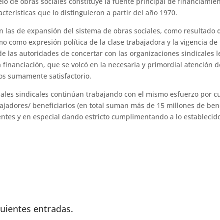
lo de obras sociales constituye la fuente principal de fi­nanciamie
cterísticas que lo distinguieron a partir del año 1970.
on las de expansión del sistema de obras sociales, como resultado d
o como expresión política de la clase trabajadora y la vigencia de l
 las autori­dades de concertar con las organizaciones sindicales 
 financia­ción, que se volcó en la necesaria y primor­dial atención d
os sumamen­te satisfactorio.
ciales sindi­cales continúan trabajando con el mismo esfuerzo por c
ajadores/ beneficiarios (en total suman más de 15 millones de bene
entes y en es­pecial dando estricto cumplimentando a lo establecid
guientes entradas.