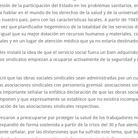
sión de la participación del Estado en los problemas sanitarios, en
 hablar en el mundo de los derechos de la salud y de la universaliz
 nuestro país, pero con las características locales. A partir de 194
a vez que planificador hegemónico de la totalidad de los servicios 
al igual que su mejor dotación en recursos humanos y materiales, con
les y en un lugar de atención médica que ya no estaría destinado s
les instaló la idea de que el servicio social fuera un bien adquirid
los sindica­tos empiezan a ocuparse activamente de la seguridad y l
ció que las obras sociales sindicales sean administra­das por un 
 asociacio­nes sindicales con personería gremial; aso­ciaciones sin
 Es importante señalar la enfática declaración de que las obras soci
omponen y que expresamente se establece que no existirá incompa
ración de las aso­ciaciones sindicales respectivas.
menzaron a preocuparse por proteger la salud de los trabajadores 
xpandió de forma sostenida a partir de la crisis del 30 y fue alen
tante seña­lar, por las distorsiones que ha sufrido este tema, que b