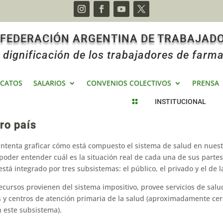
 FEDERACIÓN ARGENTINA DE TRABAJAD
 dignificación de los trabajadores de farma
ICATOS
SALARIOS
CONVENIOS COLECTIVOS
PRENSA
INSTITUCIONAL

ro país
inten­ta graficar cómo está compuesto el sistema de salud en nuest
oder entender cuál es la situa­ción real de cada una de sus partes 
stá integra­do por tres subsistemas: el público, el pri­vado y el de l
ecursos pro­vienen del sistema impositivo, provee ser­vicios de salu
s y centros de atención primaria de la salud (aproxima­damente ce
 este subsis­tema).