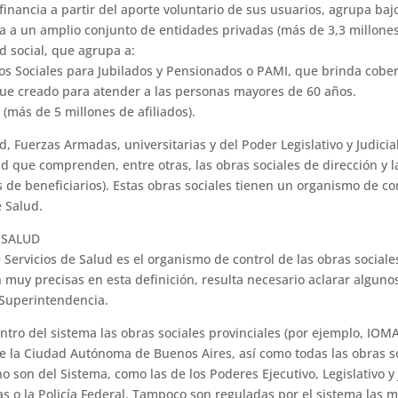
financia a partir del aporte voluntario de sus usua­rios, agrupa ba
a un am­plio conjunto de entidades privadas (más de 3,3 millones 
d social, que agrupa a:
cios Socia­les para Jubilados y Pensionados o PAMI, que brinda co
 fue creado para atender a las personas mayores de 60 años.
 (más de 5 millones de afiliados).
, Fuerzas Armadas, universitarias y del Poder Legis­lativo y Judicial
d que com­prenden, entre otras, las obras sociales de dirección y l
e bene­ficiarios). Estas obras sociales tienen un organismo de contr
 Salud.
 SALUD
 Servicios de Salud es el organismo de control de las obras sociale
 muy precisas en esta definición, resulta necesario aclarar al­gun
 Superintendencia.
tro del sis­tema las obras sociales provinciales (por ejemplo, IOM
de la Ciudad Autónoma de Buenos Aires, así como todas las obras soc
 no son del Sistema, como las de los Poderes Ejecutivo, Legislativo y
s o la Policía Federal. Tampoco son reguladas por el sis­tema las