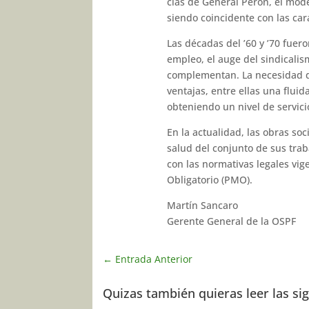
cias de General Perón, el mode
siendo coincidente con las cara
Las décadas del ’60 y ’70 fuer
empleo, el auge del sindicalism
complementan. La necesidad de
ventajas, entre ellas una fluida
obteniendo un nivel de servici
En la actualidad, las obras so
salud del conjunto de sus trab
con las normativas legales vig
Obligatorio (PMO).
Martín Sancaro
Gerente General de la OSPF
←
Entrada Anterior
Quizas también quieras leer las si